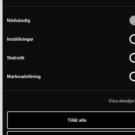
L-zitoppervlak
Samtyckesval
Geen zitoppervlak
Nödvändig
Handleidingen
Inställningar
Statistik
Configura tu jacuzzi
Conócenos en Elsy Spa
Marknadsföring
Contáctanos
Condiciones de compra
Visa detaljer
Política de privacidad
Tillåt alla
Planos y manuales