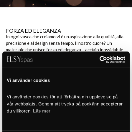
FORZA ED ELEGANZA
In ogni vasca che creiamo vi è un’aspirazione alla qualità, alla
precisione e al design senza tempo. Il nostro cuore? Un
materiale che unisce forza ed eleganza – acciaio inossidabile
EN 1.4404 (AISI 316L).
La superficie spazzolata riflette la luce in modo discreto,
donando all’acciaio una lucentezza morbida e armoniosa.
Vi använder cookies
PERFEZIONE SENZA TEMPO – CREATA PER 
DURARE
Vi använder cookies för att förbättra din upplevelse på 
Ogni linea e ogni angolo è attentamente studiato. Le pareti
vår webbplats. Genom att trycka på godkänn accepterar 
leggermente inclinate e un’altezza del sedile perfettamente
du villkoren. 
Läs mer
bilanciata creano una posizione naturale e rilassante. Non è
un caso, è il risultato di anni di sviluppo e affinamenti.