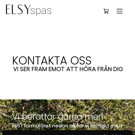
Deutsch
KONTAKTA OSS
VI SER FRAM EMOT ATT HÖRA FRÅN DIG
Vi berättar gärna mer!
Fyll i formuläret nedan så tar vi kontakt med
dig så snart vi har möjlighet.