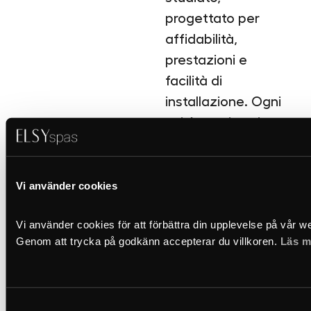
progettato per
affidabilità,
prestazioni e
facilità di
installazione. Ogni
unità tecnica viene
assemblata e
testata nel nostro
laboratorio prima
Vi använder cookies
della consegna, in
Vi använder cookies för att förbättra din upplevelse på vår we
modo che tutto
Genom att trycka på godkänn accepterar du villkoren. 
Läs m
funzioni
perfettamente fin
dall’inizio.
Samtyckesval