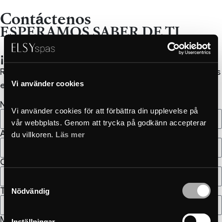
Contáctenos
ESPERAMOS SABER DE TI
¡Con gusto te contamos más!
Rellena el formulario a continuación y nos pondremos
Vi använder cookies
en contacto contigo lo antes posible.
Nombre
Vi använder cookies för att förbättra din upplevelse på 
vår webbplats. Genom att trycka på godkänn accepterar 
Apellido
du villkoren. 
Läs mer
Correo electrónico
Samtyckesval
Teléfono
Nödvändig
Mensaje
Inställningar