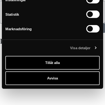
Statistik
Enviar
Marknadsföring
INFORMACIÓN DE CONTACTO
Visa detaljer
info@elsyspas.com
+46 76-312 26 50
Puedes llamarnos de 8 a 16 en días laborables
Tillåt alla
Lötängsgatan 18 801 03 Gävle
Avvisa