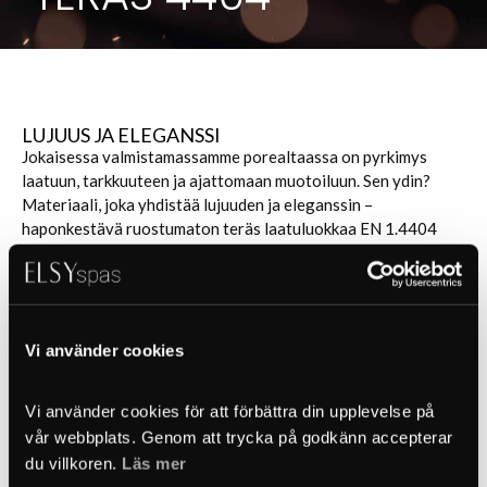
LUJUUS JA ELEGANSSI
Jokaisessa valmistamassamme porealtaassa on pyrkimys
laatuun, tarkkuuteen ja ajattomaan muotoiluun. Sen ydin?
Materiaali, joka yhdistää lujuuden ja eleganssin –
haponkestävä ruostumaton teräs laatuluokkaa EN 1.4404
(AISI 316L).
Harjattu pinta heijastaa valoa hienovaraisesti ja antaa
teräkselle pehmeän, harmonisen kiillon.
Vi använder cookies
Vi använder cookies för att förbättra din upplevelse på 
AJATONTA TÄYDELLISYYTTÄ – LUOTU 
KESTÄMÄÄN
vår webbplats. Genom att trycka på godkänn accepterar 
Jokainen linja ja jokainen kulma on huolellisesti suunniteltu.
du villkoren. 
Läs mer
Hieman kallistetut seinät ja täydellisesti tasapainotettu