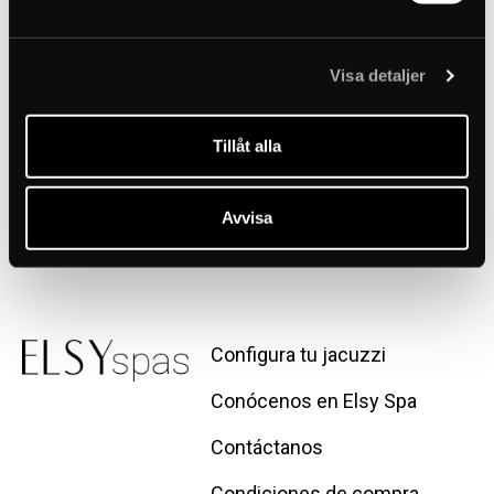
Zalecamy posiadanie dwóch filtrów w domu, aby móc łatwo je
wymieniać. W ten sposób jeden filtr można używać, podczas gdy
Visa detaljer
drugi jest czyszczony i wysuszany, co wydłuża jego żywotność i
ułatwia konserwację.
Filtr czyści się poprzez dokładne przepłukanie wodą. W celu
Tillåt alla
dokładniejszego czyszczenia można go również umieścić w ciepłej
wodzie razem ze środkiem do czyszczenia filtrów, aby rozpuścić
brud, tłuszcz i osady.
Avvisa
Configura tu jacuzzi
Conócenos en Elsy Spa
Contáctanos
Condiciones de compra