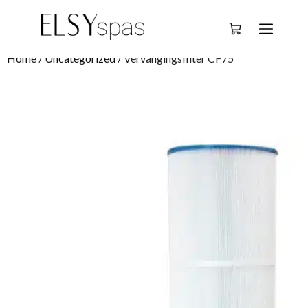
Deutsch
Home
/
Uncategorized
/ Vervangingsfilter CF75