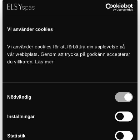
Vi använder cookies
Vi använder cookies för att förbättra din upplevelse på 
vår webbplats. Genom att trycka på godkänn accepterar 
du villkoren. 
Läs mer
Filtro de recambio 
CF75
Samtyckesval
Nödvändig
Pris
600
kr
Inställningar
Add to cart
Statistik