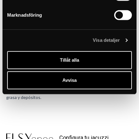
Marknadsföring
Cartucho filtrante compatible con el filtro Emaux CF75, que es el
filtro incluido con nuestros spas de acero inoxidable.
Visa detaljer
Recomendamos tener dos filtros en casa para poder alternarlos
fácilmente. De este modo, un filtro puede utilizarse mientras el
otro se limpia y se seca, lo que prolonga la vida útil y facilita el
Tillåt alla
mantenimiento.
El filtro se limpia enjuagándolo cuidadosamente con agua. Para
Avvisa
una limpieza más profunda, también puede colocarse en agua
caliente junto con un limpiador de filtros para disolver suciedad,
grasa y depósitos.
Configura tu jacuzzi