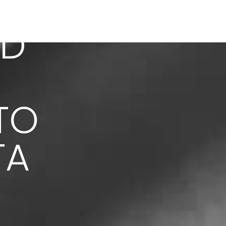
D 
TO 
TA 