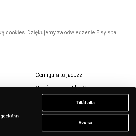
yką cookies. Dziękujemy za odwiedzenie Elsy spa!
Configura tu jacuzzi
Conócenos en Elsy Spa
Contáctanos
Tillåt alla
Condiciones de compra
 godkänn 
Avvisa
Política de privacidad