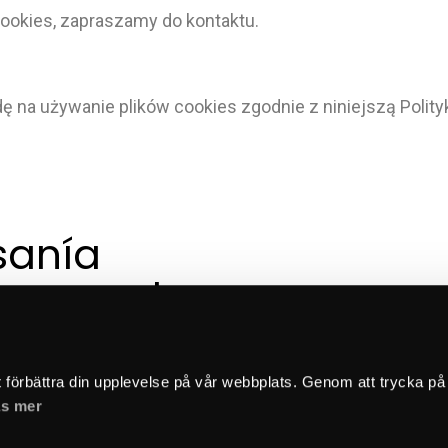
cookies, zapraszamy do kontaktu.
ę na używanie plików cookies zgodnie z niniejszą Polit
sanía 
a creada 
 esmero
t förbättra din upplevelse på vår webbplats. Genom att trycka på
s mer