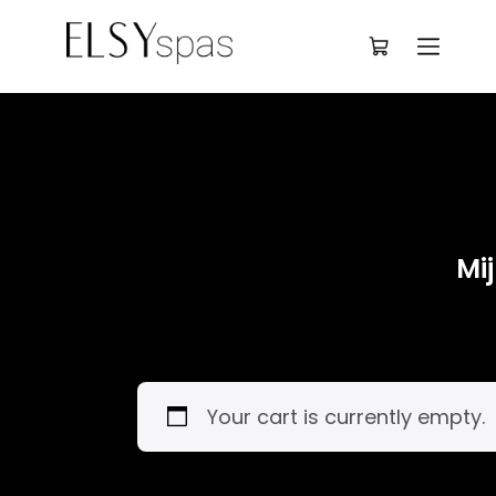
Deutsch
						Mijn winkelwagen	
Your cart is currently empty.