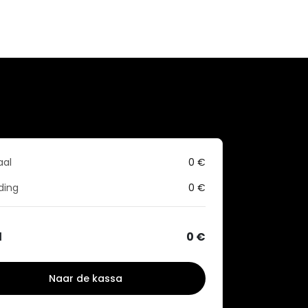
aal
0
€
ding
0
€
l
0
€
Naar de kassa