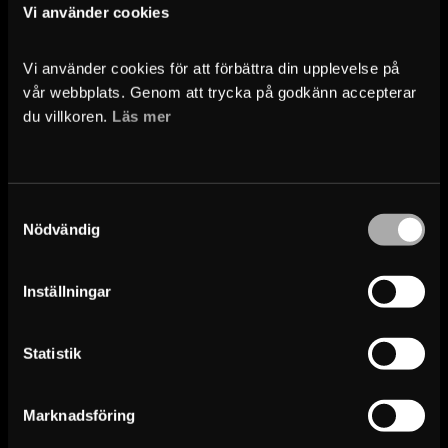
Vi använder cookies
Zwischensumme
0
€
Vi använder cookies för att förbättra din upplevelse på 
Versand
0
€
vår webbplats. Genom att trycka på godkänn accepterar 
du villkoren. 
Läs mer
Gesamt
0
€
Zur Kasse
Samtyckesval
Nödvändig
Sichere Zahlung
Inställningar
Zahlung per Rechnung nach Lieferung
Statistik
Kostenloser Versand
Kostenloser Versand bis 
Grundstücksgrenze mit Eigenabholung. 
Marknadsföring
Kranwagen-Lieferung kann an der Kasse 
gegen Aufpreis hinzugefügt werden.