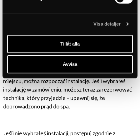
przez co najmniej dwie osoby. Należy podnosić za pasy
liftingowe owinięte wokół wanny. Skrzynka techniczna
waży ok. 40 kg. Stosuj właściwą technikę podnoszenia.
Visa detaljer
Tillåt alla
6. Instalacja
Avvisa
Gdy skrzynka techniczna i wanna stoją na właściwym
miejscu, można rozpocząć instalację. Jeśli wybrałeś
instalację w zamówieniu, możesz teraz zarezerwować
technika, który przyjedzie – upewnij się, że
doprowadzono prąd do spa.
Jeśli nie wybrałeś instalacji, postępuj zgodnie z