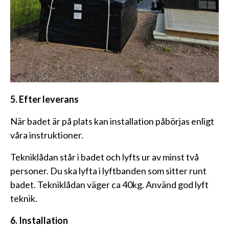
5. Efter leverans
När badet är på plats kan installation påbörjas enligt
våra instruktioner.
Tekniklådan står i badet och lyfts ur av minst två
personer. Du ska lyfta i lyftbanden som sitter runt
badet. Tekniklådan väger ca 40kg. Använd god lyft
teknik.
6. Installation