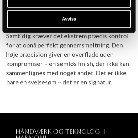
Lasersvejsning har en højere
varmekoncentration end traditionelle
Avvisa
metoder, hvilket gør svejsesømmen stærkere.
Samtidig kræver det ekstrem præcis kontrol
for at opnå perfekt gennemsmeltning. Den
høje præcision giver en overflade uden
kompromiser – en sømløs finish, der ikke kan
sammenlignes med noget andet. Det er ikke
bare en svejsesøm – det er en signatur.
Håndværk og teknologi i 
harmoni