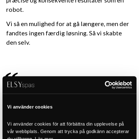
præcise og konsekvente resultater som en
robot.
Vi så en mulighed for at gå længere, men der
fandtes ingen færdig løsning. Så vi skabte
den selv.
Vores lasersvejsning skaber en
Vi använder cookies
sømløs, stærk og fremtidssikret
konstruktion, som overgår alt
Vi använder cookies för att förbättra din upplevelse på 
vår webbplats. Genom att trycka på godkänn accepterar 
du villkoren. 
Läs mer