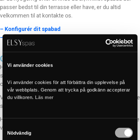
passer bedst til din terrasse eller have, er du altid
velkommen til at kontakte os.
– Konfigurér dit spabad
– Kontakt os
Ofte stillede spørgsmål om spabad
Vi använder cookies
Her har vi samlet nogle af de mest almindelige
spørgsmål om spabad – baseret på det vores kunder
Vi använder cookies för att förbättra din upplevelse på 
oftest spørger om før deres køb.
vår webbplats. Genom att trycka på godkänn accepterar 
Vores mål er at give dig en tryg, langvarig og afslappende
du villkoren. 
Läs mer
spaoplevelse, tilpasset nordisk klima og hyppig brug.
Har du brug for personlig rådgivning, hjælper vi dig gerne
Samtyckesval
videre.
Nödvändig