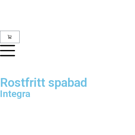
Svenska
Deutsch
Rostfritt spabad
Integra
Konfigurera ditt spa