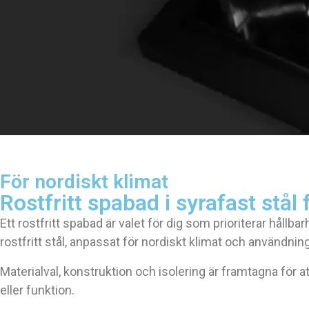
För nordiskt klimat
Rostfritt spabad i syrafast stål 
Ett rostfritt spabad är valet för dig som prioriterar hållbarh
rostfritt stål, anpassat för nordiskt klimat och användning
Materialval, konstruktion och isolering är framtagna för 
eller funktion.