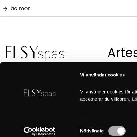
Läs mer
Arte
suec
con
Vi använder cookies
Vi använder cookies för at
accepterar du villkoren. 
Lä
Samtyckesval
Nödvändig
Copyright Elsy spas 2026
Spa exterior
Política de cookies