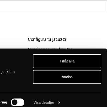
Configura tu jacuzzi
Conócenos en Elsy Spa
Contáctanos
Tillåt alla
Condiciones de compra
 godkänn 
Avvisa
Política de privacidad
Planos y manuales
ring
Visa detaljer