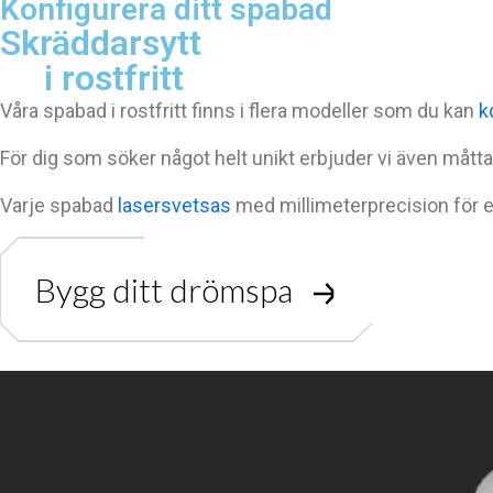
Konfigurera ditt spabad
Skräddarsytt 

     i rostfritt
Våra spabad i rostfritt finns i flera modeller som du kan
k
För dig som söker något helt unikt erbjuder vi även mått
Varje spabad
lasersvetsas
med millimeterprecision för e
Bygg ditt drömspa