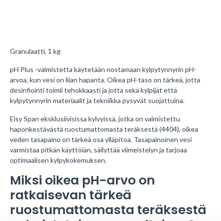
Granulaatti, 1 kg
pH Plus -valmistetta käytetään nostamaan kylpytynnyrin pH-
arvoa, kun vesi on liian hapanta. Oikea pH-taso on tärkeä, jotta
desinfiointi toimii tehokkaasti ja jotta sekä kylpijät että
kylpytynnyrin materiaalit ja tekniikka pysyvät suojattuina.
Elsy Spa
n eksklusiivisissa kylvyissä, jotka on valmistettu
haponkestävästä ruostumattomasta teräksestä (4404), oikea
veden tasapaino on tärkeä osa ylläpitoa. Tasapainoinen vesi
varmistaa pitkän käyttöiän, säilyttää viimeistelyn ja tarjoaa
optimaalisen kylpykokemuksen.
Miksi oikea pH-arvo on 
ratkaisevan tärkeä 
ruostumattomasta teräksestä 