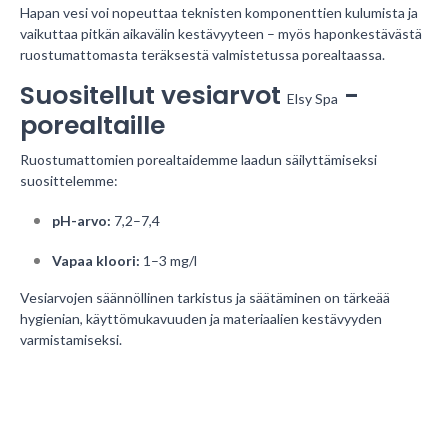
Hapan vesi voi nopeuttaa teknisten komponenttien kulumista ja
vaikuttaa pitkän aikavälin kestävyyteen – myös haponkestävästä
ruostumattomasta teräksestä valmistetussa porealtaassa.
Suositellut vesiarvot 
 -
Elsy Spa
porealtaille
Ruostumattomien porealtaidemme laadun säilyttämiseksi
suosittelemme:
pH-arvo:
7,2–7,4
Vapaa kloori:
1–3 mg/l
Vesiarvojen säännöllinen tarkistus ja säätäminen on tärkeää
hygienian, käyttömukavuuden ja materiaalien kestävyyden
varmistamiseksi.