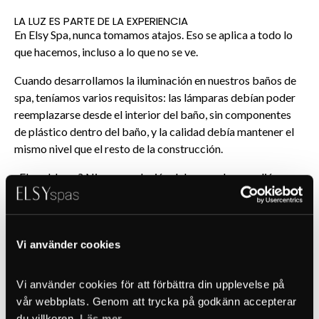
LA LUZ ES PARTE DE LA EXPERIENCIA
En Elsy Spa, nunca tomamos atajos. Eso se aplica a todo lo
que hacemos, incluso a lo que no se ve.
Cuando desarrollamos la iluminación en nuestros baños de
spa, teníamos varios requisitos: las lámparas debían poder
reemplazarse desde el interior del baño, sin componentes
de plástico dentro del baño, y la calidad debía mantener el
mismo nivel que el resto de la construcción.
¿El problema? Ninguna solución del mercado cumplió
nuestras expectativas. Así que construimos la nuestra.
Vi använder cookies
SIN ATAJOS

Vi använder cookies för att förbättra din upplevelse på 
– CREAMOS NUESTRA PROPIA SOLUCIÓN
vår webbplats. Genom att trycka på godkänn accepterar 
Cada soporte de lámpara consta de dos partes: una fijación
du villkoren. 
Läs mer