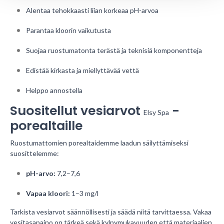
Alentaa tehokkaasti liian korkeaa pH-arvoa
Parantaa kloorin vaikutusta
Suojaa ruostumatonta terästä ja teknisiä komponentteja
Edistää kirkasta ja miellyttävää vettä
Helppo annostella
Suositellut vesiarvot 
 -
Elsy Spa
porealtaille
Ruostumattomien porealtaidemme laadun säilyttämiseksi
suosittelemme:
pH-arvo:
7,2–7,6
Vapaa kloori:
1–3 mg/l
Tarkista vesiarvot säännöllisesti ja säädä niitä tarvittaessa. Vakaa
vesitasapaino on tärkeä sekä kylpymukavuuden että materiaalien