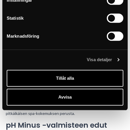
Inställningar
Liian korkea pH-arvo voi:
Heikentää kloorin desinfioivaa vaikutusta
Statistik
Aiheuttaa sameaa vettä
Marknadsföring
Aiheuttaa kalkkisaostumia
Vaikuttaa ruostumattoman teräksen pintaan
Visa detaljer
Liian alhainen pH-arvo voi:
Aiheuttaa aggressiivista vettä
Tillåt alla
Nopeuttaa lämmittimien ja pumppujen kulumista
Vaikuttaa ruostumattoman teräksen pintaan
Avvisa
Oikea pH-tasapaino on siksi turvallisen, hygieenisen ja
pitkäikäisen spa-kokemuksen perusta.
pH Minus -valmisteen edut