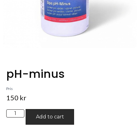
pH-minus
Pris
150
kr
Add to cart