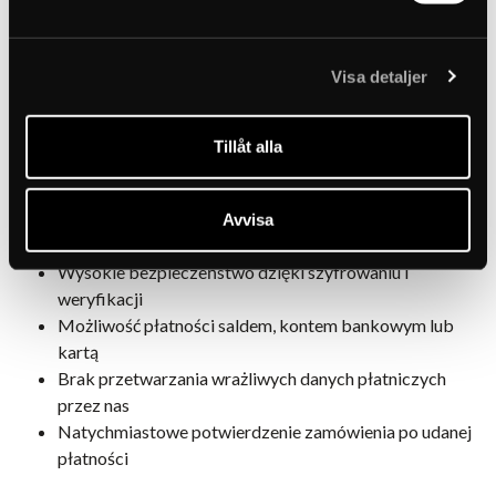
jednorazowego kodu lub uwierzytelniania
dwuskładnikowego, aby upewnić się, że to Ty dokonujesz
płatności.
Visa detaljer
Jeśli płatność się nie powiedzie, otrzymasz wyraźną
informację o błędzie i będziesz mógł spróbować ponownie
Tillåt alla
lub wybrać inną metodę płatności.
Podsumowując, płatność przez PayPal oznacza:
Avvisa
Szybką i prostą płatność
Wysokie bezpieczeństwo dzięki szyfrowaniu i
weryfikacji
Możliwość płatności saldem, kontem bankowym lub
kartą
Brak przetwarzania wrażliwych danych płatniczych
przez nas
Natychmiastowe potwierdzenie zamówienia po udanej
płatności