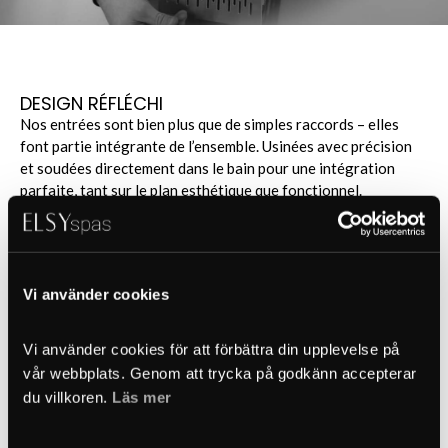
DESIGN RÉFLÉCHI
Nos entrées sont bien plus que de simples raccords – elles
font partie intégrante de l’ensemble. Usinées avec précision
et soudées directement dans le bain pour une intégration
parfaite, tant sur le plan esthétique que fonctionnel.
Pour créer un design plus épuré, nous avons développé un
outil spécial qui façonne la tôle afin que le raccord ne dépasse
pas, mais devienne une partie naturelle de la structure du bain.
Vi använder cookies
Le résultat est une solution équilibrée où design et
fonctionnalité vont de pair. Le flux est optimisé grâce à un
Vi använder cookies för att förbättra din upplevelse på 
tuyau en silicone moulé, soigneusement adapté à la longueur
vår webbplats. Genom att trycka på godkänn accepterar 
et au volume du bain. Chaque composant est conçu avec soin
du villkoren. 
Läs mer
afin de créer une expérience globale où rien n’est laissé au
hasard.