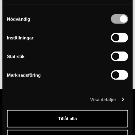
-
Samtyckesval
Notre skimmer est conçu et développé pour être à la fois
Nödvändig
esthétique et discret, sans compromettre la performance. Il
assure un flux d’eau régulier qui maintient la surface propre et
s’intègre naturellement au design du bain.
Inställningar
Fabriqué en acier inoxydable de la plus haute qualité – une
solution à la fois résistante et élégante, où chaque détail est
Statistik
soigneusement pensé.
Marknadsföring
Visa detaljer
Précision dans chaque détail – conçus pour un flux optimal.
Tillåt alla